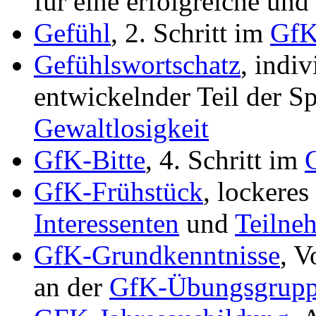
für eine erfolgreiche und
Gefühl
, 2. Schritt im
GfK
Gefühlswortschatz
, indiv
entwickelnder Teil der S
Gewaltlosigkeit
GfK-Bitte
, 4. Schritt im
GfK-Frühstück
, lockeres
Interessenten
und
Teilne
GfK-Grundkenntnisse
, V
an der
GfK-Übungsgrupp