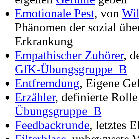
Emotionale Pest
, von
Wil
Phänomen der sozial übe
Erkrankung
Empathischer Zuhörer
, d
GfK-Übungsgruppe_B
Entfremdung
, Eigene Ge
Erzähler
, definierte Roll
Übungsgruppe_B
Feedbackrunde
, letztes 
Filterblase
, unbewusste V