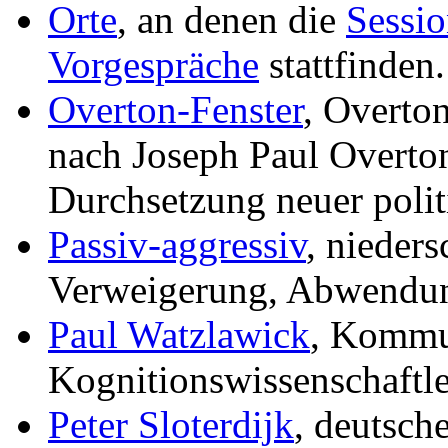
Orte
, an denen die
Sessio
Vorgespräche
stattfinden.
Overton-Fenster
, Overton
nach Joseph Paul Overto
Durchsetzung neuer politi
Passiv-aggressiv
, nieder
Verweigerung, Abwendun
Paul Watzlawick
, Kommu
Kognitionswissenschaftle
Peter Sloterdijk
, deutsch