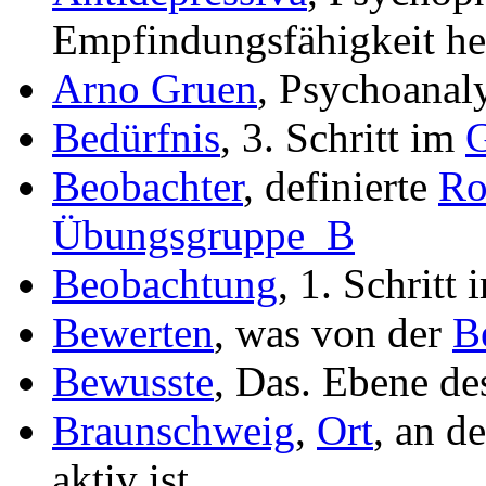
Empfindungsfähigkeit he
Arno Gruen
, Psychoanal
Bedürfnis
, 3. Schritt im
G
Beobachter
, definierte
Ro
Übungsgruppe_B
Beobachtung
, 1. Schritt
Bewerten
, was von der
B
Bewusste
, Das. Ebene de
Braunschweig
,
Ort
, an d
aktiv ist