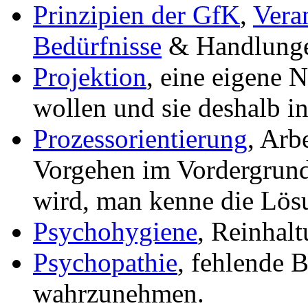
Prinzipien der GfK
,
Vera
Bedürfnisse
& Handlung
Projektion
, eine eigene N
wollen und sie deshalb i
Prozessorientierung
, Arb
Vorgehen im Vordergrun
wird, man kenne die Lös
Psychohygiene
, Reinhalt
Psychopathie
, fehlende B
wahrzunehmen.