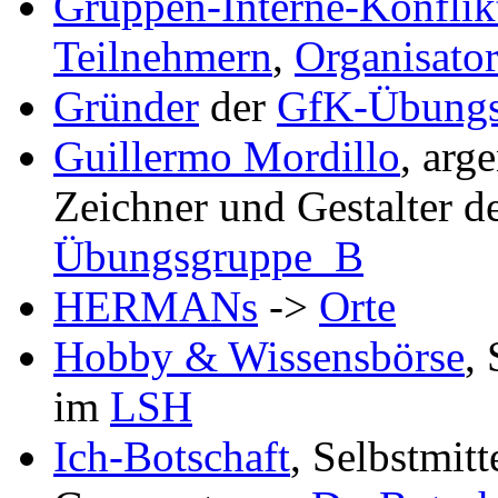
Gruppen-Interne-Konflik
Teilnehmern
,
Organisato
Gründer
der
GfK-Übung
Guillermo Mordillo
, arg
Zeichner und Gestalter 
Übungsgruppe_B
HERMANs
->
Orte
Hobby & Wissensbörse
,
im
LSH
Ich-Botschaft
, Selbstmit