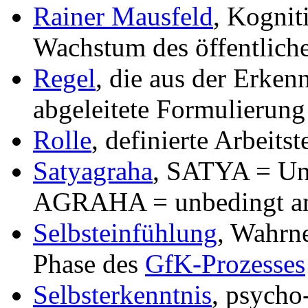
Rainer Mausfeld
, Kognit
Wachstum des öffentlic
Regel
, die aus der Erken
abgeleitete Formulierung
Rolle
, definierte Arbeit
Satyagraha
, SATYA = Uni
AGRAHA = unbedingt an 
Selbsteinfühlung
, Wahrn
Phase des
GfK-Prozesses
Selbsterkenntnis
, psycho-