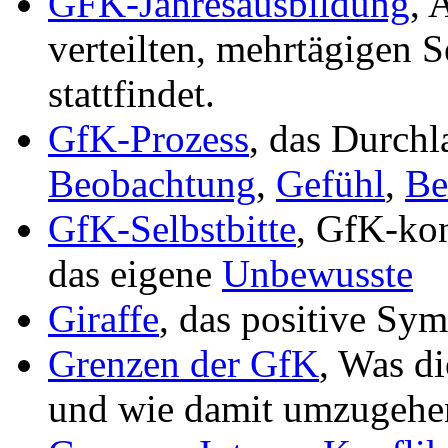
GFK-Jahresausbildung
, 
verteilten, mehrtägigen
stattfindet.
GfK-Prozess
, das Durchl
Beobachtung
,
Gefühl
,
Be
GfK-Selbstbitte
, GfK-ko
das eigene
Unbewusste
Giraffe
, das positive Sy
Grenzen der GfK
, Was di
und wie damit umzugehen