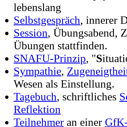
lebenslang
Selbstgespräch
, innerer 
Session
, Übungsabend, Ze
Übungen stattfinden.
SNAFU-Prinzip
, "
S
ituat
Sympathie
,
Zugeneigthei
Wesen als Einstellung.
Tagebuch
, schriftliches
S
Reflektion
Teilnehmer
an einer
GfK