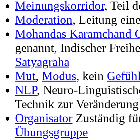
Meinungskorridor
, Teil 
Moderation
, Leitung ein
Mohandas Karamchand 
genannt, Indischer Freih
Satyagraha
Mut
,
Modus
, kein
Gefüh
NLP
, Neuro-Linguistisc
Technik zur Veränderung 
Organisator
Zuständig für
Übungsgruppe