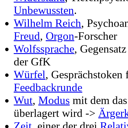
Unbewussten
.
Wilhelm Reich
, Psychoa
Freud
,
Orgon
-Forscher
Wolfssprache
, Gegensatz
der GfK
Würfel
, Gesprächstoken 
Feedbackrunde
Wut
,
Modus
mit dem da
überlagert wird ->
Ärgerk
Zeit
, einer der drei
Relat