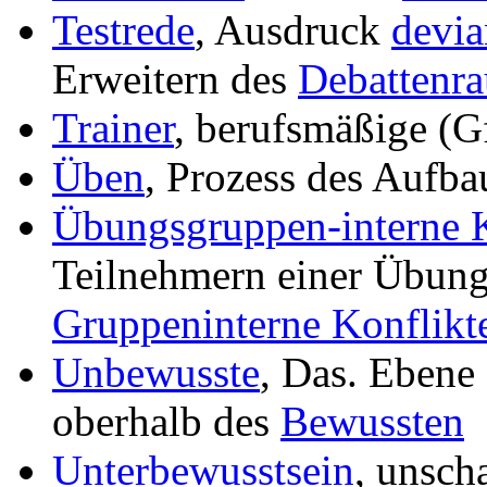
Testrede
, Ausdruck
devia
Erweitern des
Debattenr
Trainer
, berufsmäßige (G
Üben
, Prozess des Aufba
Übungsgruppen-interne K
Teilnehmern einer Übun
Gruppeninterne Konflikt
Unbewusste
, Das. Ebene
oberhalb des
Bewussten
Unterbewusstsein
, unscha