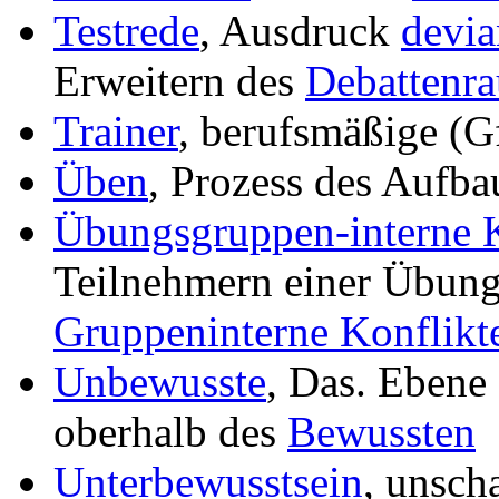
Testrede
, Ausdruck
devia
Erweitern des
Debattenr
Trainer
, berufsmäßige (G
Üben
, Prozess des Aufba
Übungsgruppen-interne K
Teilnehmern einer Übun
Gruppeninterne Konflikt
Unbewusste
, Das. Ebene
oberhalb des
Bewussten
Unterbewusstsein
, unscha