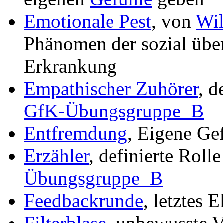
Emotionale Pest
, von
Wil
Phänomen der sozial übe
Erkrankung
Empathischer Zuhörer
, d
GfK-Übungsgruppe_B
Entfremdung
, Eigene Ge
Erzähler
, definierte Roll
Übungsgruppe_B
Feedbackrunde
, letztes 
Filterblase
, unbewusste V