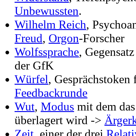
Unbewussten
.
Wilhelm Reich
, Psychoa
Freud
,
Orgon
-Forscher
Wolfssprache
, Gegensatz
der GfK
Würfel
, Gesprächstoken 
Feedbackrunde
Wut
,
Modus
mit dem da
überlagert wird ->
Ärgerk
Zeit
, einer der drei
Relat