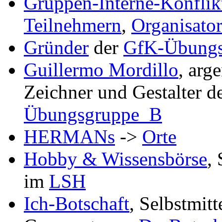
Gruppen-Interne-Konflik
Teilnehmern
,
Organisato
Gründer
der
GfK-Übung
Guillermo Mordillo
, arg
Zeichner und Gestalter 
Übungsgruppe_B
HERMANs
->
Orte
Hobby & Wissensbörse
,
im
LSH
Ich-Botschaft
, Selbstmit