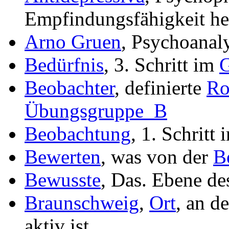
Empfindungsfähigkeit he
Arno Gruen
, Psychoanal
Bedürfnis
, 3. Schritt im
G
Beobachter
, definierte
Ro
Übungsgruppe_B
Beobachtung
, 1. Schritt
Bewerten
, was von der
B
Bewusste
, Das. Ebene de
Braunschweig
,
Ort
, an d
aktiv ist