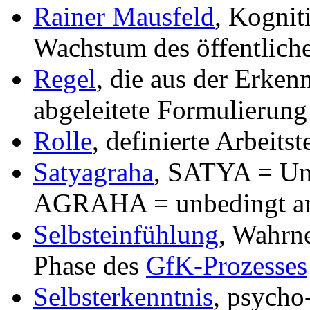
Rainer Mausfeld
, Kognit
Wachstum des öffentlic
Regel
, die aus der Erken
abgeleitete Formulierung
Rolle
, definierte Arbeit
Satyagraha
, SATYA = Uni
AGRAHA = unbedingt an 
Selbsteinfühlung
, Wahrn
Phase des
GfK-Prozesses
Selbsterkenntnis
, psycho-