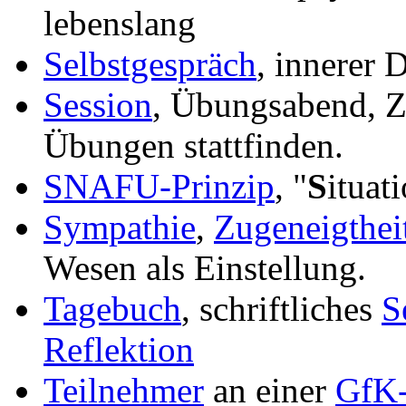
lebenslang
Selbstgespräch
, innerer 
Session
, Übungsabend, Ze
Übungen stattfinden.
SNAFU-Prinzip
, "
S
ituat
Sympathie
,
Zugeneigthei
Wesen als Einstellung.
Tagebuch
, schriftliches
S
Reflektion
Teilnehmer
an einer
GfK