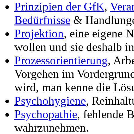
Prinzipien der GfK
,
Vera
Bedürfnisse
& Handlung
Projektion
, eine eigene N
wollen und sie deshalb i
Prozessorientierung
, Arb
Vorgehen im Vordergrun
wird, man kenne die Lös
Psychohygiene
, Reinhalt
Psychopathie
, fehlende B
wahrzunehmen.