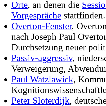
Orte
, an denen die
Sessio
Vorgespräche
stattfinden.
Overton-Fenster
, Overton
nach Joseph Paul Overto
Durchsetzung neuer politi
Passiv-aggressiv
, nieder
Verweigerung, Abwendun
Paul Watzlawick
, Kommu
Kognitionswissenschaftle
Peter Sloterdijk
, deutsch