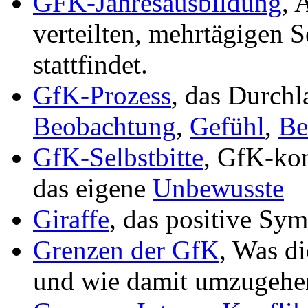
GFK-Jahresausbildung
, 
verteilten, mehrtägigen
stattfindet.
GfK-Prozess
, das Durchl
Beobachtung
,
Gefühl
,
Be
GfK-Selbstbitte
, GfK-ko
das eigene
Unbewusste
Giraffe
, das positive Sy
Grenzen der GfK
, Was di
und wie damit umzugehen