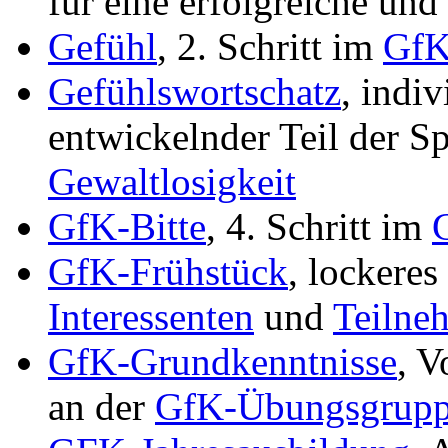
für eine erfolgreiche und
Gefühl
, 2. Schritt im
GfK
Gefühlswortschatz
, indiv
entwickelnder Teil der S
Gewaltlosigkeit
GfK-Bitte
, 4. Schritt im
GfK-Frühstück
, lockeres
Interessenten
und
Teilne
GfK-Grundkenntnisse
, V
an der
GfK-Übungsgrupp