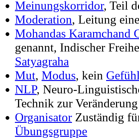
Meinungskorridor
, Teil 
Moderation
, Leitung ein
Mohandas Karamchand 
genannt, Indischer Freih
Satyagraha
Mut
,
Modus
, kein
Gefüh
NLP
, Neuro-Linguistisc
Technik zur Veränderung 
Organisator
Zuständig für
Übungsgruppe