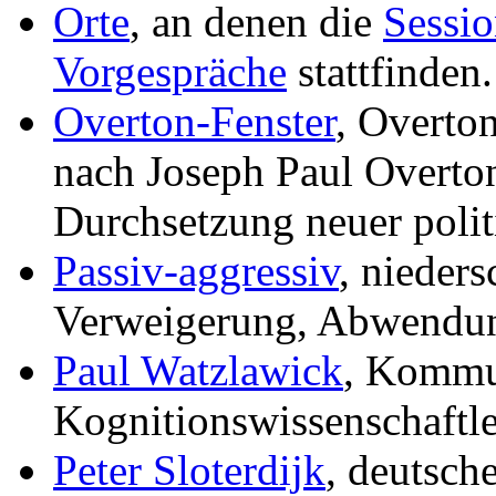
Orte
, an denen die
Sessio
Vorgespräche
stattfinden.
Overton-Fenster
, Overton
nach Joseph Paul Overto
Durchsetzung neuer politi
Passiv-aggressiv
, nieder
Verweigerung, Abwendun
Paul Watzlawick
, Kommu
Kognitionswissenschaftle
Peter Sloterdijk
, deutsch