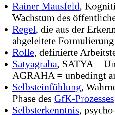
Rainer Mausfeld
, Kognit
Wachstum des öffentlic
Regel
, die aus der Erken
abgeleitete Formulierung
Rolle
, definierte Arbeit
Satyagraha
, SATYA = Uni
AGRAHA = unbedingt an 
Selbsteinfühlung
, Wahrn
Phase des
GfK-Prozesses
Selbsterkenntnis
, psycho-