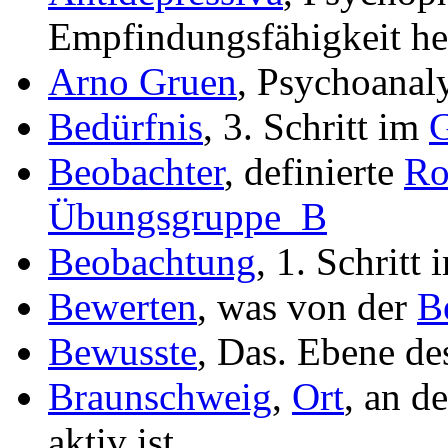
Empfindungsfähigkeit he
Arno Gruen
, Psychoanal
Bedürfnis
, 3. Schritt im
G
Beobachter
, definierte
Ro
Übungsgruppe_B
Beobachtung
, 1. Schritt
Bewerten
, was von der
B
Bewusste
, Das. Ebene de
Braunschweig
,
Ort
, an d
aktiv ist