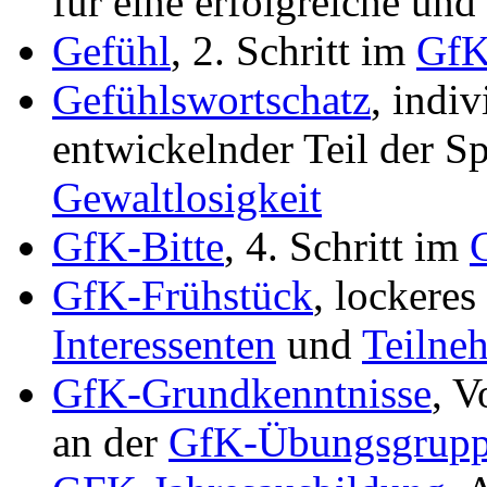
für eine erfolgreiche und
Gefühl
, 2. Schritt im
GfK
Gefühlswortschatz
, indiv
entwickelnder Teil der S
Gewaltlosigkeit
GfK-Bitte
, 4. Schritt im
GfK-Frühstück
, lockeres
Interessenten
und
Teilne
GfK-Grundkenntnisse
, V
an der
GfK-Übungsgrupp