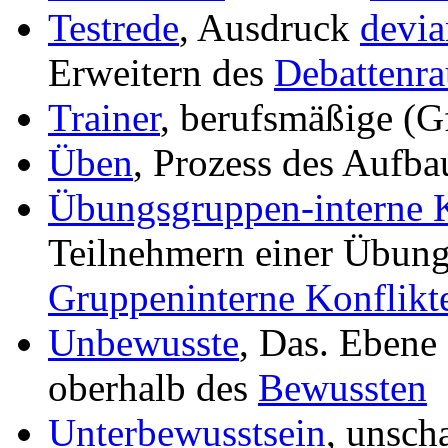
Testrede
, Ausdruck
devia
Erweitern des
Debattenr
Trainer
, berufsmäßige (G
Üben
, Prozess des Aufba
Übungsgruppen-interne K
Teilnehmern einer Übun
Gruppeninterne Konflikt
Unbewusste
, Das. Ebene
oberhalb des
Bewussten
Unterbewusstsein
, unscha