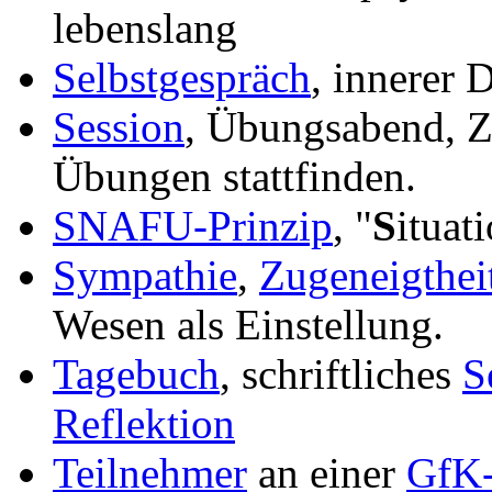
lebenslang
Selbstgespräch
, innerer 
Session
, Übungsabend, Ze
Übungen stattfinden.
SNAFU-Prinzip
, "
S
ituat
Sympathie
,
Zugeneigthei
Wesen als Einstellung.
Tagebuch
, schriftliches
S
Reflektion
Teilnehmer
an einer
GfK