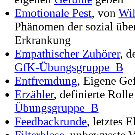
Emotionale Pest
, von
Wil
Phänomen der sozial übe
Erkrankung
Empathischer Zuhörer
, d
GfK-Übungsgruppe_B
Entfremdung
, Eigene Ge
Erzähler
, definierte Roll
Übungsgruppe_B
Feedbackrunde
, letztes 
Filterblase
, unbewusste V