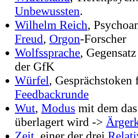
Unbewussten
.
Wilhelm Reich
, Psychoa
Freud
,
Orgon
-Forscher
Wolfssprache
, Gegensatz
der GfK
Würfel
, Gesprächstoken 
Feedbackrunde
Wut
,
Modus
mit dem da
überlagert wird ->
Ärgerk
Zeit
, einer der drei
Relat