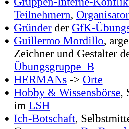
Gruppen-Interne-Konflik
Teilnehmern
,
Organisato
Gründer
der
GfK-Übung
Guillermo Mordillo
, arg
Zeichner und Gestalter 
Übungsgruppe_B
HERMANs
->
Orte
Hobby & Wissensbörse
,
im
LSH
Ich-Botschaft
, Selbstmit