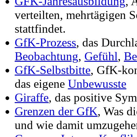
GFK-Jahresausbildung
, 
verteilten, mehrtägigen
stattfindet.
GfK-Prozess
, das Durchl
Beobachtung
,
Gefühl
,
Be
GfK-Selbstbitte
, GfK-ko
das eigene
Unbewusste
Giraffe
, das positive Sy
Grenzen der GfK
, Was di
und wie damit umzugehen