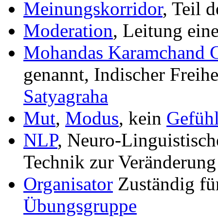
Meinungskorridor
, Teil 
Moderation
, Leitung ein
Mohandas Karamchand 
genannt, Indischer Freih
Satyagraha
Mut
,
Modus
, kein
Gefüh
NLP
, Neuro-Linguistisc
Technik zur Veränderung 
Organisator
Zuständig für
Übungsgruppe