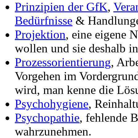
Prinzipien der GfK
,
Vera
Bedürfnisse
& Handlung
Projektion
, eine eigene N
wollen und sie deshalb i
Prozessorientierung
, Arb
Vorgehen im Vordergrun
wird, man kenne die Lös
Psychohygiene
, Reinhalt
Psychopathie
, fehlende B
wahrzunehmen.