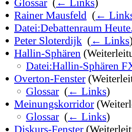
Glossar
‎
(
← Links
)
Rainer Mausfeld
‎
(
← Link
Datei:Debattenraum Heute
Peter Sloterdijk
‎
(
← Links
Hallin-Sphären
(Weiterleitu
Datei:Hallin-Sphären FX
Overton-Fenster
(Weiterleit
Glossar
‎
(
← Links
)
Meinungskorridor
(Weiterl
Glossar
‎
(
← Links
)
Diskurs-Fenster
(Weiterleit