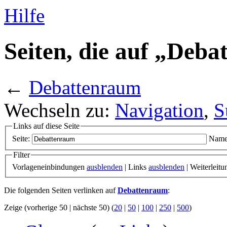
Hilfe
Seiten, die auf „Deb
←
Debattenraum
Wechseln zu:
Navigation
,
S
Links auf diese Seite
Seite:
Name
Filter
Vorlageneinbindungen
ausblenden
| Links
ausblenden
| Weiterleit
Die folgenden Seiten verlinken auf
Debattenraum
:
Zeige (vorherige 50 | nächste 50) (
20
|
50
|
100
|
250
|
500
)