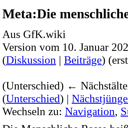
Meta:Die menschlich
Aus GfK.wiki
Version vom 10. Januar 20
(
Diskussion
|
Beiträge
)
(erst
(Unterschied) ← Nächstälte
(
Unterschied
) |
Nächstjünge
Wechseln zu:
Navigation
,
S