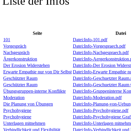
Liste der Infos
Seite
Datei
101
Datei:Info-101.pdf
Vorgespräch
Datei:Info-Vorgespraech.pdf
Nachgespräch
Datei:Info-Nachgespraech.pdf
Ärgerkonstruktion
Datei:Info-Aergerkonstruktion.
Der Erosion Widerstehen
Datei:Info-Der Erosion Widers
Erwarte Empathie nur von Dir Selbst
Datei:Info-Erwarte Empathie nu
Geschützter Raum
Datei:Info-Geschuetzter Raum.
Geschützter Raum
Datei:Info-Geschuetzter Raum 
Übungsgruppen-interne Konflikte
Datei:Info-Gruppeninterne Konf
Moderation
Datei:Info-Moderation.pdf
Die Planung von Übungen
Datei:Info-Planung-von-Uebun
Psychohygiene
Datei:Info-Psychohygiene.pdf
Psychohygiene
Datei:Info-Psychohygiene Graf
Unterlagen mitnehmen
Datei:Info-Unterlagen mitnehm
Verbindlichkeit und Flexibilität
Datei:Info-Verbindlichkeit und F