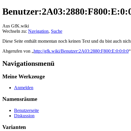
Benutzer:2A03:2880:F800:E:0:0
Aus GfK.wiki
Wechseln zu:
Navigation
,
Suche
Diese Seite enthält momentan noch keinen Text und du bist auch nicht 
Abgerufen von „
http://gfk.wiki/Benutzer:2A03:2880:F800:E:0:0:0:0
“
Navigationsmenü
Meine Werkzeuge
Anmelden
Namensräume
Benutzerseite
Diskussion
Varianten